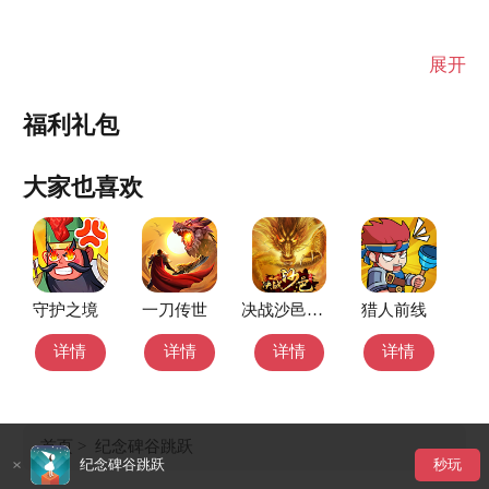
展开
福利礼包
大家也喜欢
守护之境
一刀传世
决战沙邑热血服
猎人前线
详情
详情
详情
详情
首页
>
纪念碑谷跳跃
纪念碑谷跳跃
秒玩