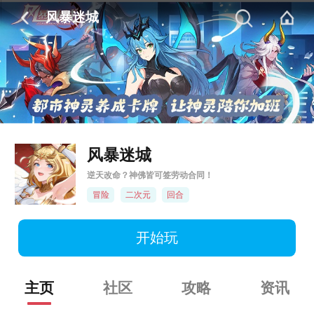
风暴迷城
风暴迷城
逆天改命？神佛皆可签劳动合同！
冒险
二次元
回合
开始玩
主页
社区
攻略
资讯