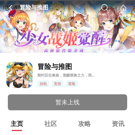
冒险与推图
冒险与推图
契约百位兽娘，觉醒萌兽之力，用...
挂机
竞技
冒险
暂未上线
主页
社区
攻略
资讯