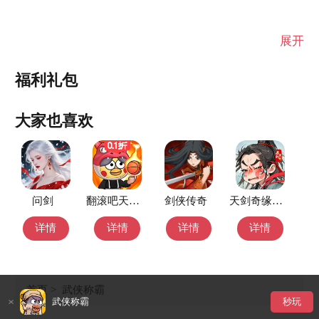
展开
福利礼包
大家也喜欢
问剑
翻滚吧天神（0.1折）
剑侠传奇
天剑奇缘-天玑服
详情
详情
详情
详情
首页
>
武侠称霸
武侠称霸
秒玩