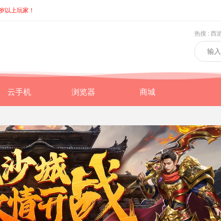
8岁以上玩家！
热搜 :
西
云手机
浏览器
商城