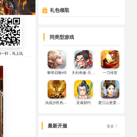
礼包领取

同类型游戏
扫一扫，马上玩
黎明召唤H5
天剑奇缘-天玑服
一刀传世
决战沙邑热血服
灵魂契约
爱江山更爱美人
最新开服
更多