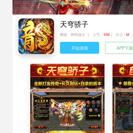
天穹骄子
网游
即时战斗
|
人气：
556
|
大小：
M
开始游戏
APP下载