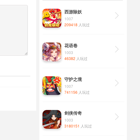
西游除妖

1007
209418
人玩过
花语卷

1003
46382
人玩过
守护之境

1007
741156
人玩过
剑侠传奇

1003
3180151
人玩过