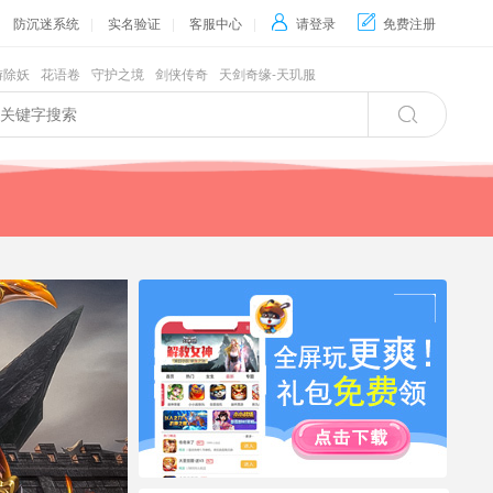
防沉迷系统
|
实名验证
|
客服中心
|

请登录

免费注册
游除妖
花语卷
守护之境
剑侠传奇
天剑奇缘-天玑服
