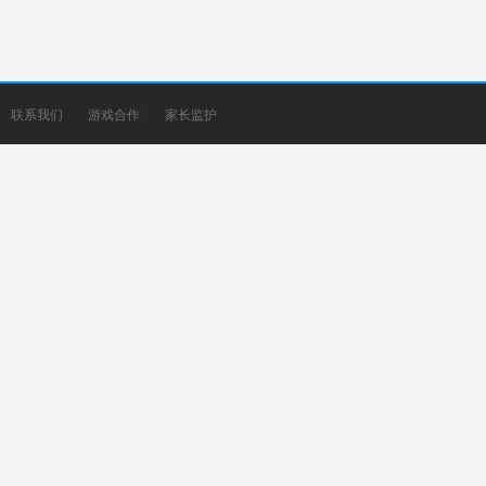
联系我们
游戏合作
家长监护