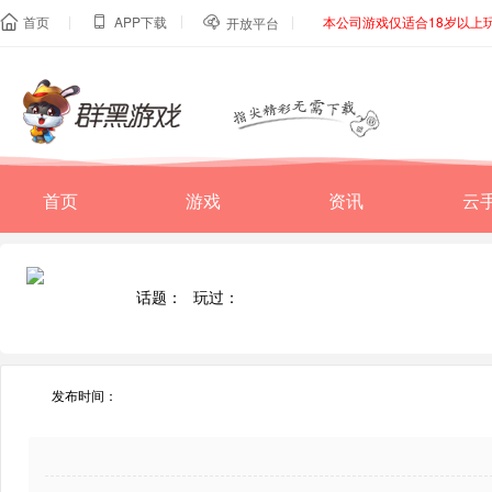
|
|
|
首页
APP下载
本公司游戏仅适合18岁以上



开放平台
首页
游戏
资讯
云
话题：
玩过：
发布时间：