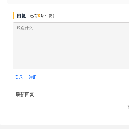
回复
（已有
0
条回复）
登录
|
注册
最新回复