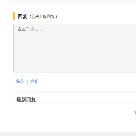
回复
（已有
0
条回复）
登录
|
注册
最新回复