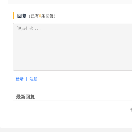
回复
（已有
0
条回复）
登录
|
注册
最新回复