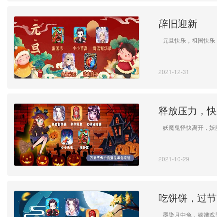
辞旧迎新
元旦快乐，祖国快乐
2021-12-31
释放压力，快
妖魔鬼怪快离开，妖
2021-10-29
吃饼饼，过节
墨染月中兔，嫦娥戏