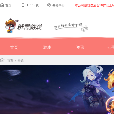
|
|
|
首页
APP下载
本公司游戏仅适合18岁以上



开放平台
首页
游戏
资讯
云
首页
>
专题