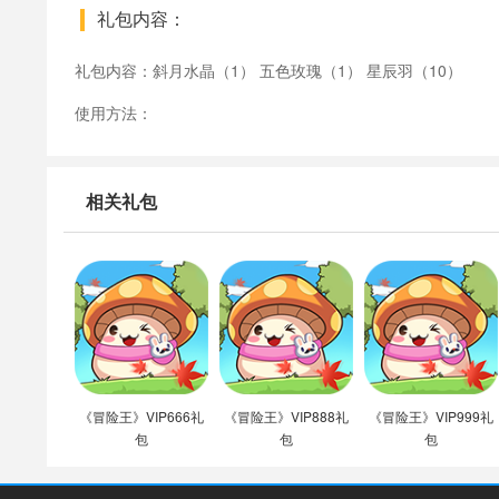
礼包内容：
礼包内容：斜月水晶（1） 五色玫瑰（1） 星辰羽（10）
使用方法：
相关礼包
《冒险王》VIP666礼
《冒险王》VIP888礼
《冒险王》VIP999礼
包
包
包