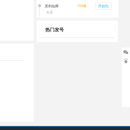
104服
灵剑仙师
开始玩
今天
热门发号

