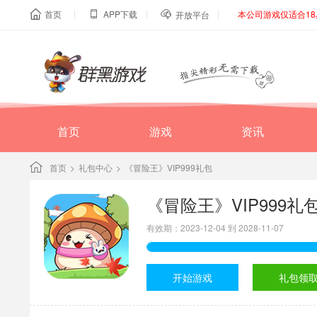
|
|
|
首页
APP下载
本公司游戏仅适合1



开放平台
首页
游戏
资讯
首页
>
礼包中心
>
《冒险王》VIP999礼包
《冒险王》VIP999礼
有效期：2023-12-04 到 2028-11-07
开始游戏
礼包领