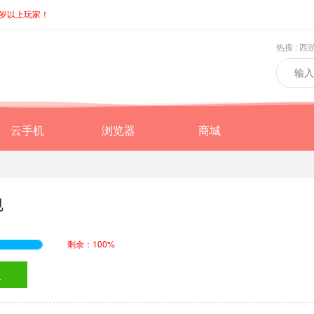
8岁以上玩家！
热搜 :
西
云手机
浏览器
商城
包
剩余：100%
取