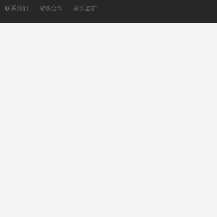
联系我们
游戏合作
家长监护