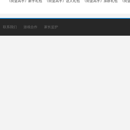
《街篮高手》新手礼包
《街篮高手》达人礼包
《街篮高手》加群礼包
《街
联系我们
游戏合作
家长监护