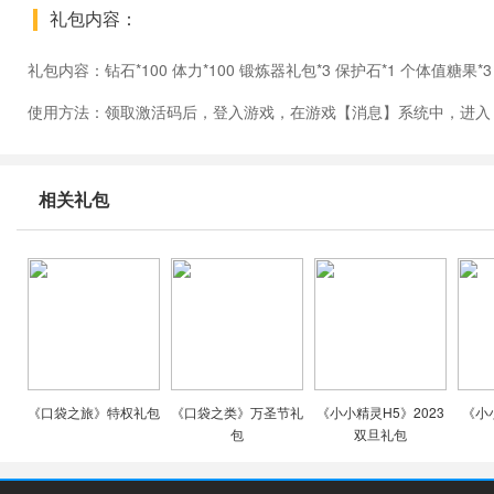
礼包内容：
礼包内容：钻石*100 体力*100 锻炼器礼包*3 保护石*1 个体值糖果*3
使用方法：领取激活码后，登入游戏，在游戏【消息】系统中，进入
相关礼包
《口袋之旅》特权礼包
《口袋之类》万圣节礼
《小小精灵H5》2023
《小
包
双旦礼包