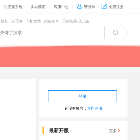
防沉迷系统
|
实名验证
|
客服中心
|

请登录

免费注册
游除妖
花语卷
守护之境
剑侠传奇
天剑奇缘-天玑服

还没有账号，
立即注册
最新开服
更多