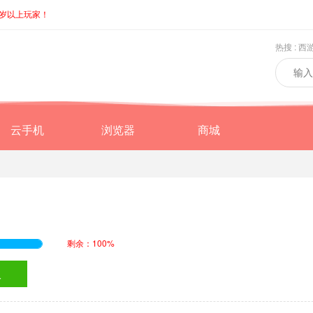
8岁以上玩家！
热搜 :
西
云手机
浏览器
商城
剩余：100%
取