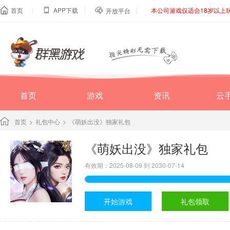
|
|
|
首页
APP下载
本公司游戏仅适合18岁以上



开放平台
首页
游戏
资讯
云
首页
>
礼包中心
>
《萌妖出没》独家礼包
《萌妖出没》独家礼包
有效期：2025-08-09 到 2030-07-14
开始游戏
礼包领取