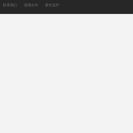
联系我们
游戏合作
家长监护