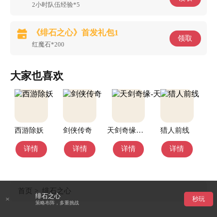
2小时队伍经验*5
《绯石之心》首发礼包1
领取
红魔石*200
大家也喜欢
西游除妖
剑侠传奇
天剑奇缘-天玑服
猎人前线
详情
详情
详情
详情
首页
>
绯石之心
绯石之心
秒玩
策略布阵，多重挑战