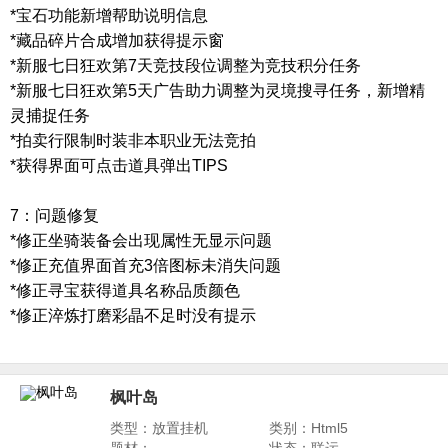
*宝石功能新增帮助说明信息
*藏品碎片合成增加获得提示窗
*新服七日狂欢第7天竞技段位调整为竞技积分任务
*新服七日狂欢第5天广告助力调整为灵境搜寻任务，新增精
灵捕捉任务
*拍卖行限制时装非本职业无法竞拍
*获得界面可点击道具弹出TIPS
7：问题修复
*修正坐骑装备会出现属性无显示问题
*修正充值界面首充3倍图标未消失问题
*修正寻宝获得道具名称品质颜色
*修正淬炼打磨彩晶不足时没有提示
枫叶岛
类型：放置挂机
类别：Html5