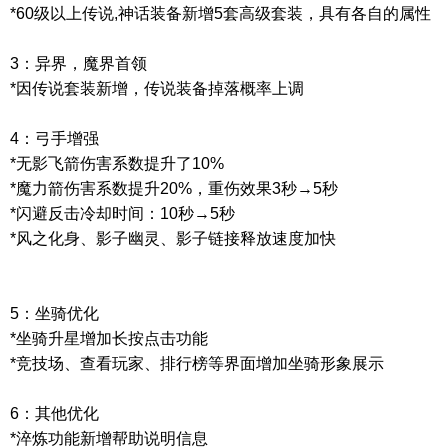
*60级以上传说,神话装备新增5套高级套装，具有各自的属性
3：异界，魔界首领
*因传说套装新增，传说装备掉落概率上调
4：弓手增强
*无影飞箭伤害系数提升了10%
*魔力箭伤害系数提升20%，重伤效果3秒→5秒
*闪避反击冷却时间：10秒→5秒
*风之化身、影子幽灵、影子链接释放速度加快
5：坐骑优化
*坐骑升星增加长按点击功能
*竞技场、查看玩家、排行榜等界面增加坐骑形象展示
6：其他优化
*淬炼功能新增帮助说明信息