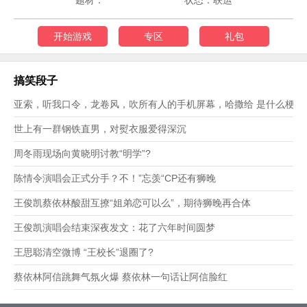
题材：
状态：联运
开始游戏
专区
礼包
搞笑段子
亚索，听我口令，龙卷风，吹所有人的手机屏幕，哈撒给 是什么梗？
世上有一群钢铁直男，对熨衣服爱得深沉
周冬雨现场向黄晓明讨教“明学”?
陈情令演唱会正式分手？不！”忘羡“CP还有狮晚
王俊凯蔡依林酸甜互撩“姐弟恋可以么”，期待狮晚再合体
王俊凯演唱会结束深夜发文：花了六年时间圆梦
王思聪清空微博 “王校长”退圈了?
蔡依林阿信跳舞气氛火爆 蔡依林一句话让阿信脸红