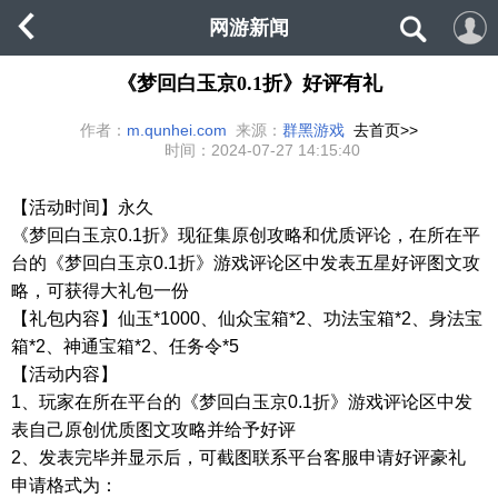
网游新闻
《梦回白玉京0.1折》好评有礼
作者：
m.qunhei.com
来源：
群黑游戏
去首页>>
时间：
2024-07-27 14:15:40
【活动时间】永久
《梦回白玉京
0.1
折》现征集原创攻略和优质评论，在所在平
台的《梦回白玉京
0.1
折》游戏评论区中发表五星好评图文攻
略，可获得大礼包一份
【礼包内容】仙玉
*1000
、仙众宝箱
*2
、功法宝箱
*2
、身法宝
箱
*2
、神通宝箱
*2
、任务令
*5
【活动内容】
1
、玩家在所在平台的《梦回白玉京
0.1
折》游戏评论区中发
表自己原创优质图文攻略并给予好评
2
、发表完毕并显示后，可截图联系平台客服申请好评豪礼
申请格式为：