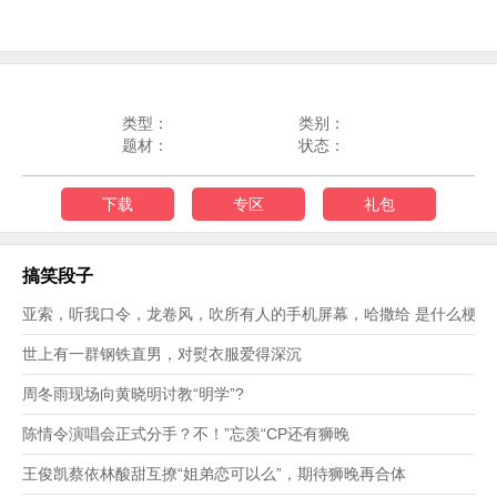
类型：
类别：
题材：
状态：
下载
专区
礼包
搞笑段子
亚索，听我口令，龙卷风，吹所有人的手机屏幕，哈撒给 是什么梗？
世上有一群钢铁直男，对熨衣服爱得深沉
周冬雨现场向黄晓明讨教“明学”?
陈情令演唱会正式分手？不！”忘羡“CP还有狮晚
王俊凯蔡依林酸甜互撩“姐弟恋可以么”，期待狮晚再合体