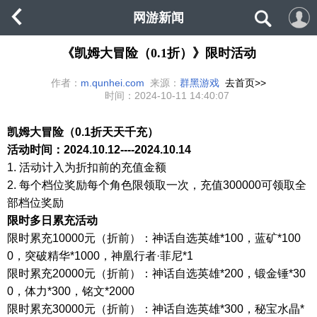
网游新闻
《凯姆大冒险（0.1折）》限时活动
作者：
m.qunhei.com
来源：
群黑游戏
去首页>>
时间：
2024-10-11 14:40:07
凯姆大冒险（
0.1折天天千充）
活动时间：
2024.10.12----2024.10.14
1.
活动计入为折扣前的充值金额
2.
每个档位奖励每个角色限领取一次，充值
3
00000可领取全
部档位奖励
限时多日
累充活动
限时累充
10000元（折前）：神话自选英雄*100，蓝矿*100
0，突破精华*1000，神凰行者·菲尼*1
限时累充
20000元（折前）：神话自选英雄*200，锻金锤*30
0，体力*300，铭文*2000
限时累充
30000元（折前）：神话自选英雄*300，秘宝水晶*