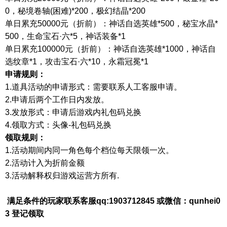
0，秘境卷轴(困难)*200，极幻结晶*200
单日累充
50000元（折前）：神话自选英雄*500，秘宝水晶*
500，生命宝石·六*5，神话装备*1
单日累充
100000元（折前）：神话自选英雄*1000，神话自
选纹章*1，攻击宝石·六*10，永霜冠冕*1
申请规则
：
1.道具活动的申请形式：需要联系人工客服申请。
2.申请后两个工作日内发放。
3.发放形式：申请后游戏内礼包码兑换
4.领取方式：
头像
-礼包码兑换
领取规则：
1.
活动期间内同一角色每个档位每天限领一次。
2.
活动计入为折前金额
3
.
活动解释权归游戏运营方所有
.
满足条件的玩家联系客服qq:1903712845 或微信：qunhei0
3 登记领取