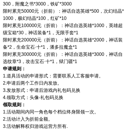
300，附魔之书*3000，铁矿*3000
限时累充
50000元（折前）：神话自选英雄*500，次幻结晶*
1000，极幻结晶*100，红矿*10
限时累充
100000元（折前）：神话自选英雄*1000，英雄超
级宝箱*30，神话装备*1，无限手套*1
限时累充
200000元（折前）：神话自选英雄*2000，神话装
备*2，生命宝石·十*1，潘多拉魔盒*1
限时累充
300000元（折前）：神话自选英雄*3000，神话自
选纹章*3，攻击宝石·十*1，狱门疆*1
申请规则
：
1.道具活动的申请形式：需要联系人工客服申请。
2.申请后两个工作日内发放。
3.发放形式：申请后游戏内礼包码兑换
4.领取方式：
头像
-礼包码兑换
领取规则：
1.
活动期间内同一角色每个档位终身限领一次。
2.
活动计入为折前金额。
3
.
活动解释权归游戏运营方所有
.