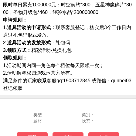
限时单日累充
1000000元：时空契约*300，五星神魔碎片*30
00，圣物升级包*460，经验水晶*200000000
申请规则
：
1
.道具活动的申请形式：
联系客服登记，核实后
3个工作日内
通过礼包码形式发放。
2.道具活动的发放形式
：礼包码
3.领取方式：
精彩活动
-兑换礼包
领取规则：
1.
活动期间内同一角色每个档位每天限领一次；
2
.
活动解释权归游戏运营方所有
。
满足条件的玩家联系客服qq:1903712845 或微信：qunhei03
登记领取
类型：
类别：
题材：
状态：