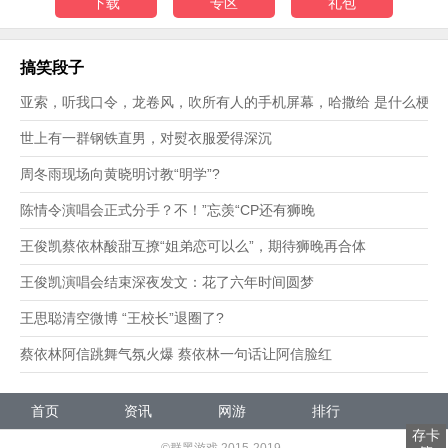
下载
专区
礼包
搞笑段子
亚索，听我口令，龙卷风，吹所有人的手机屏幕，哈撒给 是什么梗？
世上有一群钢铁直男，对熨衣服爱得深沉
周冬雨现场向黄晓明讨教“明学”?
陈情令演唱会正式分手？不！”忘羡“CP还有狮晚
王俊凯蔡依林酸甜互撩“姐弟恋可以么”，期待狮晚再合体
王俊凯演唱会结束深夜发文：花了六年时间圆梦
王思聪清空微博 “王校长”退圈了?
蔡依林阿信跳舞气氛火爆 蔡依林一句话让阿信脸红
首页
资讯
网游
排行
存卡
发号