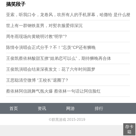
搞笑段子
亚索，听我口令，龙卷风，吹所有人的手机屏幕，哈撒给 是什么梗？
世上有一群钢铁直男，对熨衣服爱得深沉
周冬雨现场向黄晓明讨教“明学”?
陈情令演唱会正式分手？不！”忘羡“CP还有狮晚
王俊凯蔡依林酸甜互撩“姐弟恋可以么”，期待狮晚再合体
王俊凯演唱会结束深夜发文：花了六年时间圆梦
王思聪清空微博 “王校长”退圈了?
蔡依林阿信跳舞气氛火爆 蔡依林一句话让阿信脸红
首页
资讯
网游
排行
发号
©群黑游戏 2015-2019
存卡
箱