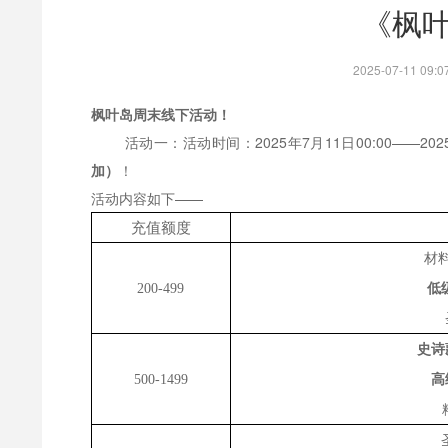
《枫
2025-07-11 0
枫叶岛周末线下活动！
活动一：活动时间：2025年7月11
日
00:00——
20
加）
！
活动内容如下
——
充值额度
材
低
200-499
史诗
高
500-1499