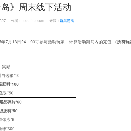
叶岛》周末线下活动
9:07:27 作者：m.qunhei.com 来源：
群黑游戏
25年7月13
日
24：00
可参与活动玩家：计算活动期间内的充值
（所有玩
奖励
料自选箱
*10
级肥料
*100
圣珠
*50
藏品碎片
*60
级肥料
*50
粹体液
*5
圣珠
*300