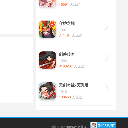
46591
人玩过
守护之境

1007
741464
人玩过
剑侠传奇

1003
3183237
人玩过
天剑奇缘-天玑服

1049
190468
人玩过
浙ICP备19026212号-4