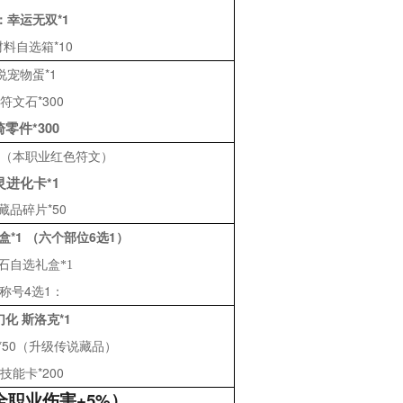
：幸运无双
*1
材料自选箱
*10
说宠物蛋
*1
符文石
*300
骑零件
*300
2（本职业红色符文）
灵进化卡
*1
藏品碎片
*50
盒
*1 （六个部位6选1）
石自选礼盒*1
称号
4选1：
幻化
斯洛克
*1
*50（升级传说藏品）
技能卡
*200
全职业伤害
+5%）