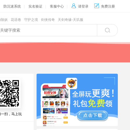
防沉迷系统
|
实名验证
|
客服中心
|

请登录

免费注册
游除妖
花语卷
守护之境
剑侠传奇
天剑奇缘-天玑服

扫一扫，马上玩