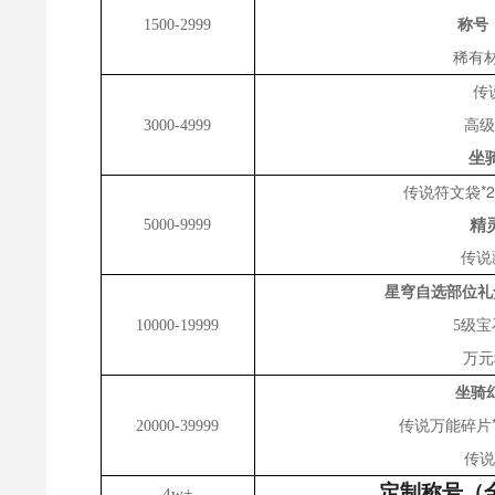
称号
1500-2999
稀有
传
高级
3000-4999
坐
传说符文袋
*
精
5000-9999
传说
星穹自选部位礼
10000-19999
5级宝
万元
坐骑
传说万能碎片
20000-39999
传说
定制称号（
4w+