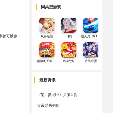
同类型游戏
家都可以参
风暴迷城
问剑
破天刀（0.1折）
翻滚吧天神（0.1折）
西游除妖
暗黑联盟
最新资讯
《远古灵域H5》关服公告
首富‘清爽初秋’