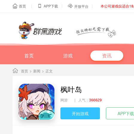
|
|
|
首页
APP下载
本公司游戏仅适合1



开放平台
首页
游戏
资讯
首页
>
新闻
>
正文
枫叶岛
网游
|
人气：
366629
开始游戏
APP下载