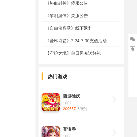
《热血封神》停服公告
《黎明游侠》关服公告
《自由侠客录》线下返利

《爱琳诗篇》7.24-7.30充值活动

【守护之境】单日累充送好礼
热门游戏
西游除妖

1007
209657
人玩过
花语卷

1003