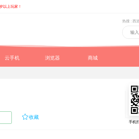
8岁以上玩家！
热搜 :
西
云手机
浏览器
商城

收藏
手机