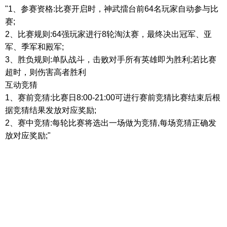
"1
、参赛资格
:
比赛开启时，神武擂台前
64
名玩家自动参与比
赛
;
2
、比赛规则
:64
强玩家进行
8
轮淘汰赛，最终决出冠军、亚
军、季军和殿军
;
3
、胜负规则
:
单队战斗，击败对手所有英雄即为胜利
;
若比赛
超时，则伤害高者胜利
互动竞猜
1
、赛前竞猜
:
比赛日
8:00-21:00
可进行赛前竞猜比赛结束后根
据竞猜结果发放对应奖励
;
2
、赛中竞猜
:
每轮比赛将选出一场做为竞猜
,
每场竞猜正确发
放对应奖励
;"