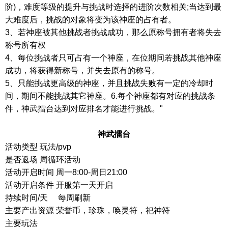
阶
)
，难度等级的提升与挑战时选择的进阶次数相关
;
当达到最
大难度后，挑战的对象将变为该神座的占有者。
3
、若神座被其他挑战者挑战成功，那么原称号拥有者将失去
称号所有权
4
、每位挑战者只可占有一个神座，在位期间若挑战其他神座
成功，将获得新称号，并失去原有的称号。
5
、只能挑战更高级的神座，并且挑战失败有一定的冷却时
间，期间不能挑战其它神座。
6.
每个神座都有对应的挑战条
件，神武擂台达到对应排名才能进行挑战。
"
神武擂台
活动类型
玩法
/pvp
是否返场 周循环活动
活动开启时间
周一
8:00-
周日
21:00
活动开启条件 开服第一天开启
持续时间
/
天
每周刷新
主要产出资源 荣誉币，珍珠，唤灵符，祀神符
主要玩法