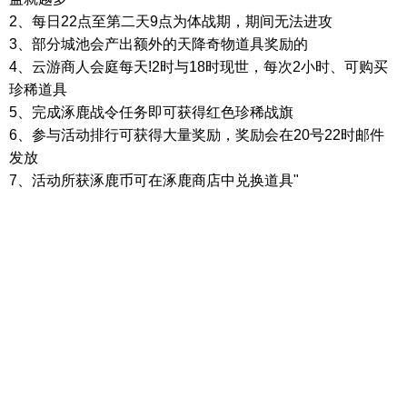
2
、每日
22
点至第二天
9
点为体战期，期间无法进攻
3
、部分城池会产出额外的天降奇物道具奖励的
4
、云游商人会庭每天
!2
时与
18
时现世，每次
2
小时、可购买
珍稀道具
5
、完成涿鹿战令任务即可获得红色珍稀战旗
6
、参与活动排行可获得大量奖励，奖励会在
20
号
22
时邮件
发放
7
、活动所获涿鹿币可在涿鹿商店中兑换道具
"