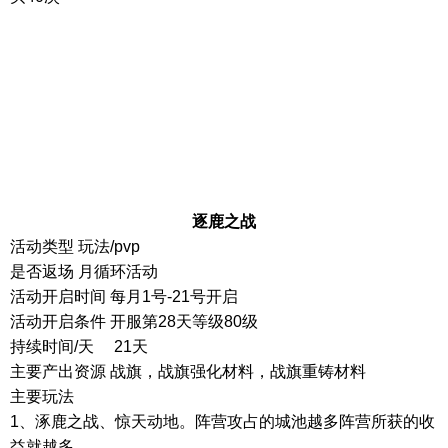
逐鹿之战
活动类型
玩法
/pvp
是否返场 月循环活动
活动开启时间
每月
1
号
-21
号开启
活动开启条件
开服第
28
天等级
80
级
持续时间
/
天
21
天
主要产出资源 战旗，战旗强化材料，战旗重铸材料
主要玩法
1
、涿鹿之战、惊天动地。阵营攻占的城池越多阵营所获的收
益就越多