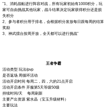
"1
、消耗战帖进行阵容对战，所有玩家初始有
1000
积分，玩
家可自由挑战其他玩家，战斗结果决定玩家获得积分还是损
失积分
2
、参与者积分用于排名，会根据积分发放每日跟每周的结算
奖励
3
、神武擂台按周开放，全天都可以进行挑战
"
王者争霸
活动类型
玩法
/pvp
是否返场 周循环活动
活动开启时间
每周二，四，六的
21
点开启
活动开启条件
开服第
5
天等级
50
级
持续时间
/
天
每周刷新
主要产出资源 紫水晶（宝玉升级材料）
主要玩法