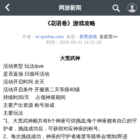
网游新闻
《花语卷》游戏攻略
作者：
m.qunhei.com
来源：
群黑游戏
去首页>>
时间：
2025-08-21 14:32:18
大荒武神
活动类型
玩法
/pve
是否返场 日循环活动
活动开启时间 全天
活动开启条件
开服第二天等级
40
级
持续时间
/
天
占领神座期间
主要产出资源 称号加成
主要玩法
"1
、大荒武神殿共有
6
个神座可供挑战
;
每个神座都有自己的守
护者，挑战成功后，可获得对应神座的称号。
2
、每次挑战成功，神座的守护者难度等级将会增加
(
即进