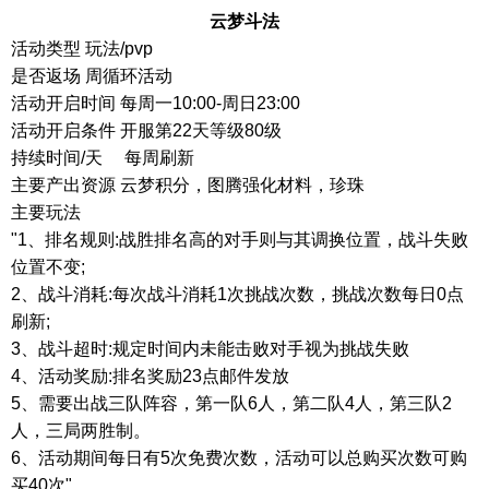
云梦斗法
活动类型
玩法
/pvp
是否返场 周循环活动
活动开启时间
每周一
10:00-
周日
23:00
活动开启条件
开服第
22
天等级
80
级
持续时间
/
天
每周刷新
主要产出资源 云梦积分，图腾强化材料，珍珠
主要玩法
"1
、排名规则
:
战胜排名高的对手则与其调换位置，战斗失败
位置不变
;
2
、战斗消耗
:
每次战斗消耗
1
次挑战次数，挑战次数每日
0
点
刷新
;
3
、战斗超时
:
规定时间内未能击败对手视为挑战失败
4
、活动奖励
:
排名奖励
23
点邮件发放
5
、需要出战三队阵容，第一队
6
人，第二队
4
人，第三队
2
人，三局两胜制。
6
、活动期间每日有
5
次免费次数，活动可以总购买次数可购
买
40
次
"