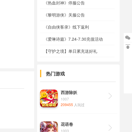
《热血封神》停服公告
《黎明游侠》关服公告
《自由侠客录》线下返利

《爱琳诗篇》7.24-7.30充值活动

【守护之境】单日累充送好礼
热门游戏
西游除妖

1007
209455
人玩过
花语卷

1003