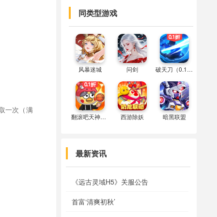
同类型游戏
风暴迷城
问剑
破天刀（0.1折）
取一次（满
翻滚吧天神（0.1折）
西游除妖
暗黑联盟
最新资讯
《远古灵域H5》关服公告
首富‘清爽初秋’