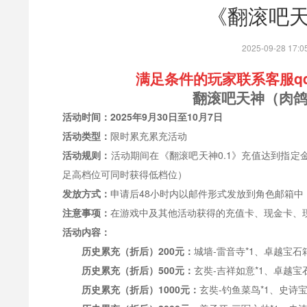
《翻滚吧
2025-09-28 1
满足条件的玩家联系客服qq:1
翻滚吧天神（肉
活动时间：
2025年9月30日至10月7日
活动类型：
限时累充累充活动
活动规则：
活动期间
在《翻滚吧天神
0.1》充值达到指
足高档位可同时获得低档位）
发放方式：
申请后48小时内以邮件形式发放到角色邮箱中
注意事项：
在游戏中及其他活动获得的充值卡、现金卡、
活动内容：
历史累充
（
折后
）
200元：
城墙
-雷音寺*1、卓越宝石箱
历史累充
（
折后
）
500元：
玄奘
-吉祥如意*1、卓越宝石
历史累充
（
折后
）
1000元：
玄奘
-钓鱼菜鸟*1、史诗宝