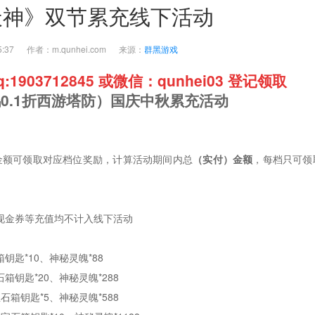
天神》双节累充线下活动
7:05:37 作者：m.qunhei.com 来源：
群黑游戏
903712845 或微信：qunhei03 登记领取
鸽
0.1
折西游塔防）
国庆中秋累充活动
定金额可领取对应档位奖励，计算活动期间内总
（实付）金额
，每档只可领
现金券等充值均不计入线下活动
钥匙*10、神秘灵魄*88
箱钥匙*20、神秘灵魄*288
石箱钥匙*5、神秘灵魄*588