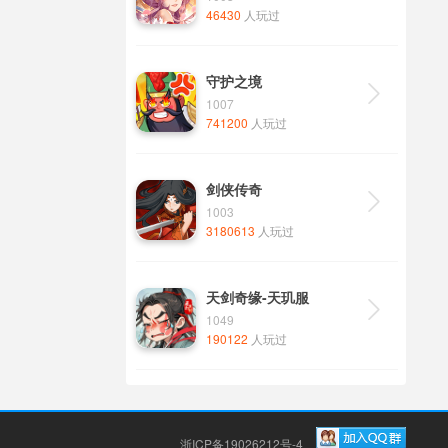
46430
人玩过
守护之境

1007
741200
人玩过
剑侠传奇

1003
3180613
人玩过
天剑奇缘-天玑服

1049
190122
人玩过
浙ICP备19026212号-4