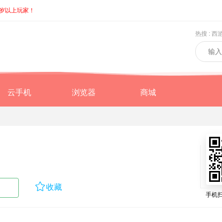
8岁以上玩家！
热搜 :
西
云手机
浏览器
商城

收藏
手机