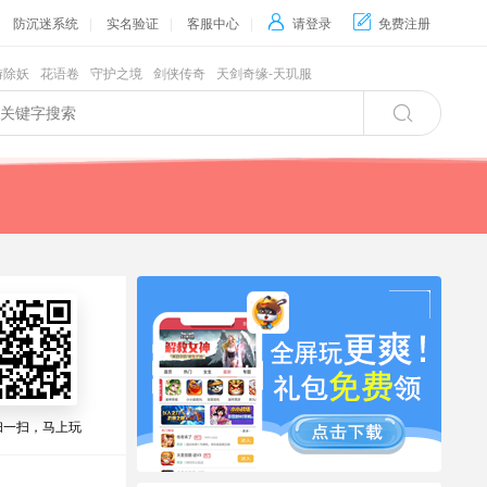
防沉迷系统
|
实名验证
|
客服中心
|

请登录

免费注册
游除妖
花语卷
守护之境
剑侠传奇
天剑奇缘-天玑服

扫一扫，马上玩