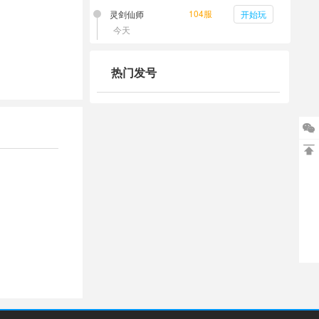
104服
灵剑仙师
开始玩
今天
热门发号

