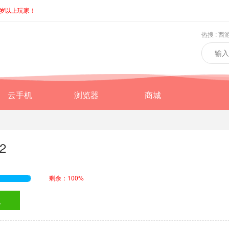
8岁以上玩家！
热搜 :
西
云手机
浏览器
商城
2
剩余：100%
取