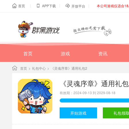
|
|
|
首页
APP下载
本公司游戏仅适合1



开放平台
首页
游戏
资讯
首页
>
礼包中心
>
《灵魂序章》通用礼包2
《灵魂序章》通用礼包
有效期：2024-09-13 到 2029-08-18
开始游戏
礼包领