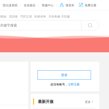
防沉迷系统
|
实名验证
|
客服中心
|

请登录

免费注册
游除妖
花语卷
守护之境
剑侠传奇
天剑奇缘-天玑服

还没有账号，
立即注册
最新开服
更多