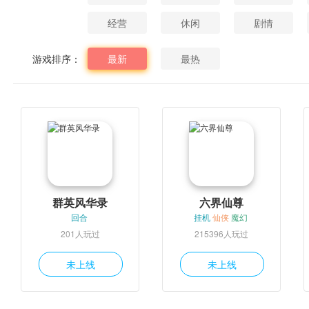
经营
休闲
剧情
游戏排序：
最新
最热
群英风华录
六界仙尊
回合
挂机
仙侠
魔幻
201人玩过
215396人玩过
未上线
未上线