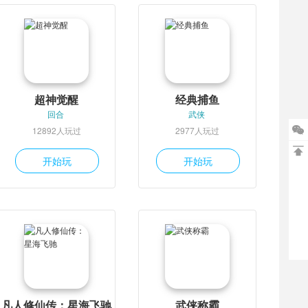
超神觉醒
经典捕鱼
回合
武侠

12892人玩过
2977人玩过

开始玩
开始玩
凡人修仙传：星海飞驰
武侠称霸