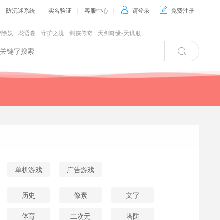
防沉迷系统
|
实名验证
|
客服中心
|

请登录

免费注册
游除妖
花语卷
守护之境
剑侠传奇
天剑奇缘-天玑服

单机游戏
广告游戏
历史
像素
文字
体育
二次元
塔防