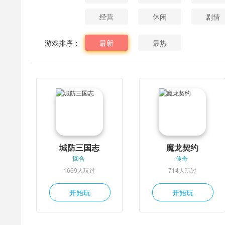
经营
休闲
剧情
游戏排序：
最新
最热
城防三国志
魔龙契约
回合
传奇
1669人玩过
714人玩过
开始玩
开始玩