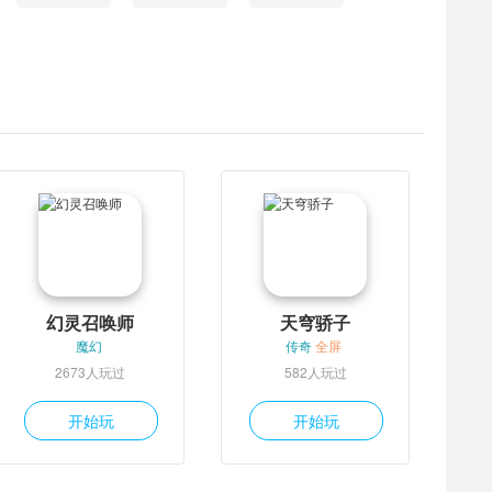
幻灵召唤师
天穹骄子
魔幻
传奇
全屏
2673人玩过
582人玩过
开始玩
开始玩