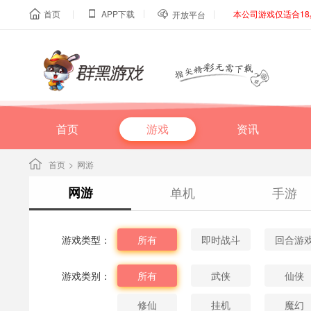
|
|
|
首页
APP下载
本公司游戏仅适合1



开放平台
首页
游戏
资讯
首页
>
网游
网游
单机
手游
游戏类型：
所有
即时战斗
回合游
游戏类别：
所有
武侠
仙侠
修仙
挂机
魔幻