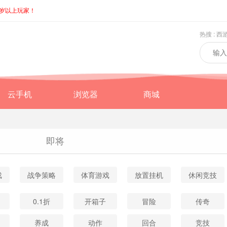
8岁以上玩家！
热搜 :
西
云手机
浏览器
商城
即将
戏
战争策略
体育游戏
放置挂机
休闲竞技
0.1折
开箱子
冒险
传奇
养成
动作
回合
竞技