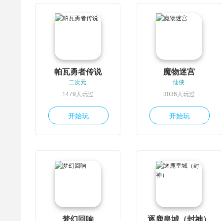
帕瓦勇者传说
魔物迷宫
二次元
仙侠
1479人玩过
3036人玩过
开始玩
开始玩
梦幻回响
逐鹿皇城（封神）