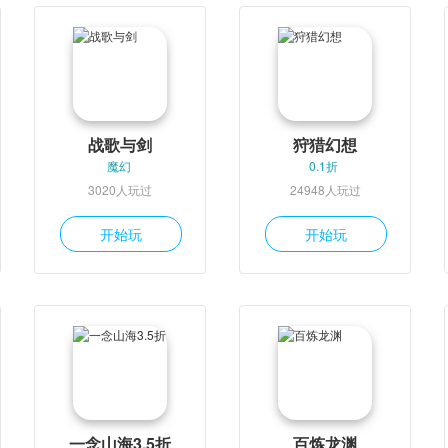
战歌与剑
狩猎幻想
魔幻
0.1折
3020人玩过
24948人玩过
开始玩
开始玩
一念山海3.5折
百炼龙渊