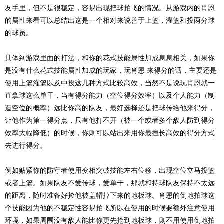
友手里，但不是很稳定，容易出现把球拍飞的情况。从游戏内的肖恩
的属性来看可以总结出这是一个相对来说善于上篮，灌篮和投两分球
的球员。
具体到游戏里面的打法，和你的花式技能属性加成息息相关，如果你
是没有什么花式技能属性加成的玩家，玩肖恩 来得分的话，主要还是
使用上篮灌篮以及中投这几种方式比较高效，当然不是说玩肖恩就一
直拿球这么单干，当有得分能力（空位得分效率）以及个人能力（制
造空位的概率）远比你高的队友，最好选择还是把球传给他来得分，
让他作为第一得分点，只有他打不开（被一个或者多个敌人防到得分
效率大幅降低）的时候，你则可以站出来用你最擅长高效的得分方式
去进行得分。
例如贴紧你的防守者使用变相突破技能左右位移，出现空位立马投篮
或者上篮。如果队友不爱传球，爱单干，那就和持球队友保持不太远
的距离，随时准备好捡他被盖帽掉下来的地板球。肖恩的倒地拍球这
个技能因为他的不稳定性容易拍飞所以在使用的时候要额外注意使用
环境，如果周围没有敌人能比你更先抢到地板球，则不用使用倒地拍