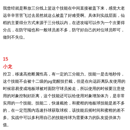
我曾经就是释放三分线上篮这个技能在中间直接被盖下来，感觉大老
远辛辛苦苦飞过去居然就这么被盖了好难受啊。具体到实战层面，仙
稻的主要得分方式来源于三分线以内，在进攻端可以作为一个次要得
分点，在防守端也和一般球员差不多，防守好自己的对位球员即可，
做到不失位。
15
小龙
控卫，移速高抢断属性高，有一定的三分能力。技能一是击地秒传，
这个技能不会被十二级的pg觉醒技拦截，但是在向远距离队友使用的
时候容易变成地板球被对面防守球员捡走，所以使用的时候要注意使
用的对象控制好距离，这个技能还可以给使用对象增加体力，是非常
实用的一个技能。技能二，快速截抢，和蜜柑的地板球技能是差不多
的，在一定范围内迅速扑球获取球权，该技能后摇时间和蜜柑的差不
多。实战中可以多利用自己的技能传球为需要体力的队友提供体力
值。