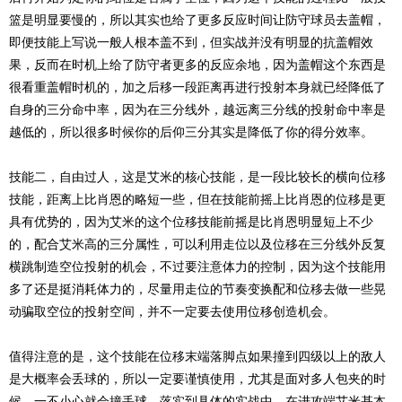
篮是明显要慢的，所以其实也给了更多反应时间让防守球员去盖帽，
即便技能上写说一般人根本盖不到，但实战并没有明显的抗盖帽效
果，反而在时机上给了防守者更多的反应余地，因为盖帽这个东西是
很看重盖帽时机的，加之后移一段距离再进行投射本身就已经降低了
自身的三分命中率，因为在三分线外，越远离三分线的投射命中率是
越低的，所以很多时候你的后仰三分其实是降低了你的得分效率。
技能二，自由过人，这是艾米的核心技能，是一段比较长的横向位移
技能，距离上比肖恩的略短一些，但在技能前摇上比肖恩的位移是更
具有优势的，因为艾米的这个位移技能前摇是比肖恩明显短上不少
的，配合艾米高的三分属性，可以利用走位以及位移在三分线外反复
横跳制造空位投射的机会，不过要注意体力的控制，因为这个技能用
多了还是挺消耗体力的，尽量用走位的节奏变换配和位移去做一些晃
动骗取空位的投射空间，并不一定要去使用位移创造机会。
值得注意的是，这个技能在位移末端落脚点如果撞到四级以上的敌人
是大概率会丢球的，所以一定要谨慎使用，尤其是面对多人包夹的时
候，一不小心就会撞丢球。落实到具体的实战中，在进攻端艾米基本