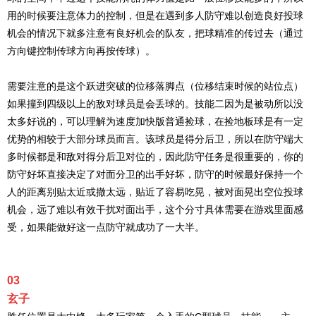
用的时候要注意体力的控制，但是在遇到多人防守难以创造良好投球
机会的情况下就多注意有良好机会的队友，把球精准的传过去（通过
方向键控制传球方向再按传球）。
需要注意的是这个跃进突破的位移落脚点（位移结束时候的站位点）
如果撞到四级以上的敌对球员是会丢球的。技能二因为是被动所以没
太多好说的，可以理解为速度加快版普通捡球，在捡地板球是有一定
优势的相较于大部分球员而言。该球员是得分后卫，所以在防守端大
多时候都是和敌对得分后卫对位的，因此防守任务是很重要的，你的
防守好坏直接决定了对面分卫的出手好坏，防守的时候最好保持一个
人的距离别贴太近或撤太远，贴近了容易吃晃，被对面晃出空位投球
机会，远了难以有效干扰对面出手，这个分寸具体需要在游戏里面感
受，如果能做好这一点防守就成功了一大半。
03
玄子