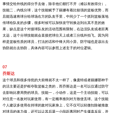
事情交给外线的得分手去做，除非他们都打不开（难以有效得分）。
技能二，内线分球，这个技能赋予了丽娜有着比较强的篮板优势，而
且能迅速将球分给球场右方的队友手里，中间少了一个抓到篮板落地
传球给队友的步骤，很多时候可以加快攻守转换达到出其不意的效
果，缺点是这个对接球队友的活动范围有限制，右边没队友或者距离
太远，这个分球技能就会直接把球往天上或者三分线外拍飞。因为同
样是篮板性质的球员，打法的话和中锋大同小异。防守端也是该出去
协防就出去协防，具体内容可以参照上述玄子的对位逻辑。
07
乔斯达
这个球员和很多传统的大前锋就不太一样了，像庞特或者丽娜那种干
的活主要还是护框夺取篮板之类的，而乔斯达是一名可以仅通过防守
去影响比赛局势的球员。技能一，小动作，这是一个主动技能，可以
对任意一名敌对玩家使用，有一定概率推到对方致使丢球。这个技能
个人建议多使用在持球的敌对玩家身上，它不仅可以轻微扣除被推敌
对球员的体力值，还可以让其后退一小段距离同时产生僵直反应，并