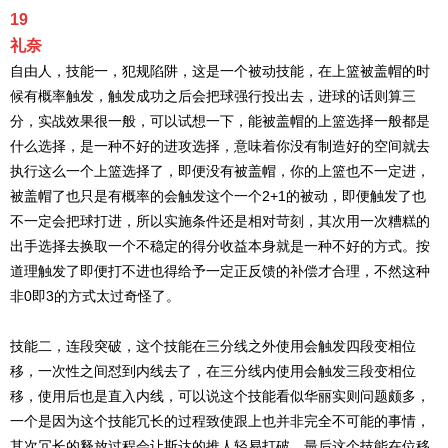
19
礼奈
自由人，技能一，犯规陷阱，这是一个被动技能，在上篮被盖帽的时
候有概率触发，触发成功之后会把球强行投出去，进球的话则算三
分，实战效果很一般，可以试想一下，能被盖帽的上篮选择一般都是
什么选择，是一种不好的进攻选择，意味着你没有制造好的空间就去
执行这么一个上篮选择了，即便没有被盖帽，你的上篮也不一定进，
被盖帽了也只是有概率的会触发这个一个2+1的被动，即便触发了也
不一定会把球打进，所以实施条件还是相对苛刻，其次用一次糟糕的
出手选择去换取一个不稳定的得分收益本身就是一种不好的方式。按
道理触发了即便打不进也得给予一定正反馈的补偿才合理，不然这种
非0即3的方式太过奇怪了。
技能二，连段突破，这个技能在三分线之外使用会触发四段变相位
移，一次性之间怼到内线去了，在三分线内使用会触发三段变相位
移，使用后也是直入内线，可以说这个技能看似华丽实则问题颇多，
一个是因为这个技能冗长的过程致使跟上也并非完全不可能的事情，
其次冗长的释放过程会让斯达的推人轻易打破，最后这个技能在位移