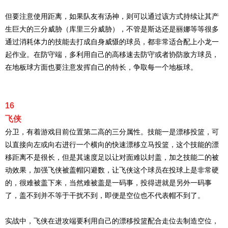
但要注意使用距离，如果队友有汤神，则可以通过该方式持续让其产
生巨大的三分威胁（库里三分威胁），不管是斯达还是丽娜等等很多
通过消耗体力的技能去打成自身威慑的球员，都非常适合配上小龙一
起作业。在防守端，多利用自己的高移速去防守或者协防敌方球员，
在地板球方面也要注意发挥自己的特长，争取每一个地板球。
16
飞侠
分卫，有着游戏目前位置第二高的三分属性。技能一是漂移投篮，可
以直接向左或向右进行一个横向的快速漂移立马投篮，这个技能的漂
移距离不是很长，但是其速度足以让对面难以封盖，加之技能二的被
动效果，加强飞侠被盖帽闪避数，让飞侠这个球员在投球上是非常硬
的，很难被盖下来，当然难被盖是一码事，投得进就是另外一码事
了，盖不到并不等于干扰不到，即便是空位也不代表帽不到了。
实战中，飞侠在进攻端要利用自己的漂移投篮配合走位去制造空位，