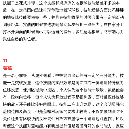
技能二是花式扑球，这个技能和冯胖胖的地板球技能是差不多的本
质，在一定范围内迅速扑球争取地板球球权，技能后摇方面比冯胖胖
的地板球技能要稍短一些，并且在技能收尾的时候会带有一定的滚动
划移距离。实战的时候在进攻端帮助队友分担一些压力，在自家分卫
打不开局面的时候自己可以适当的得分，多注意地板球，防守端尽力
跟住自己的对位者。
11
莓莓
是一名小前锋，从属性来看，中投能力出众并有一定的三分能力。技
能一是突破投篮，这个技能的实战效果是向左或右一侧迅速转身横向
位移投篮，使用区域为中投区，个人认为这个技能一般般，虽然他会
有一段横向位移，但个人认为释放过程不是很利索，面对反应移速够
快的敌人还是能比较好的跟上。技能二庐山升龙霸，这个会明显强化
盖帽范围及高度，但是盖帽对玩家的要求比较高，不仅要做到跟防不
失位还要有比较快的反应去针对敌方投篮做一个迅速起跳盖帽，所以
即便这个技能对盖帽能力有明显提升但是若没有好的跟防能力，反应