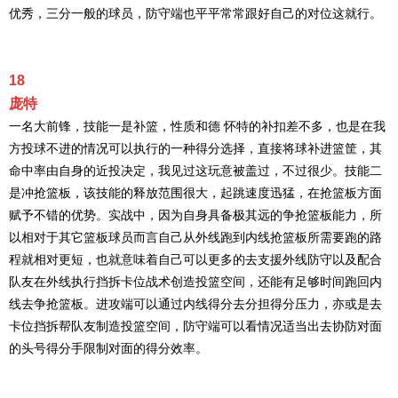
优秀，三分一般的球员，防守端也平平常常跟好自己的对位这就行。
18
庞特
一名大前锋，技能一是补篮，性质和德 怀特的补扣差不多，也是在我
方投球不进的情况可以执行的一种得分选择，直接将球补进篮筐，其
命中率由自身的近投决定，我见过这玩意被盖过，不过很少。技能二
是冲抢篮板，该技能的释放范围很大，起跳速度迅猛，在抢篮板方面
赋予不错的优势。实战中，因为自身具备极其远的争抢篮板能力，所
以相对于其它篮板球员而言自己从外线跑到内线抢篮板所需要跑的路
程就相对更短，也就意味着自己可以更多的去支援外线防守以及配合
队友在外线执行挡拆卡位战术创造投篮空间，还能有足够时间跑回内
线去争抢篮板。进攻端可以通过内线得分去分担得分压力，亦或是去
卡位挡拆帮队友制造投篮空间，防守端可以看情况适当出去协防对面
的头号得分手限制对面的得分效率。