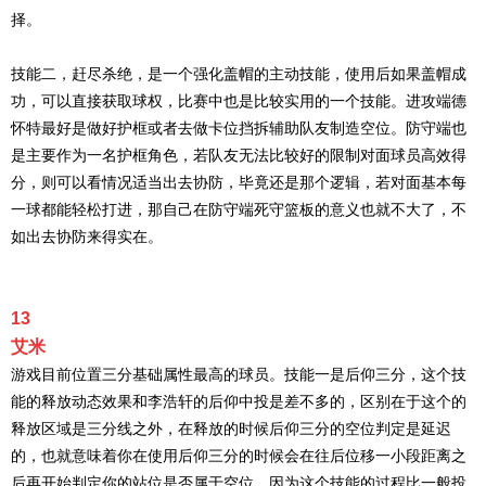
择。
技能二，赶尽杀绝，是一个强化盖帽的主动技能，使用后如果盖帽成
功，可以直接获取球权，比赛中也是比较实用的一个技能。进攻端德
怀特最好是做好护框或者去做卡位挡拆辅助队友制造空位。防守端也
是主要作为一名护框角色，若队友无法比较好的限制对面球员高效得
分，则可以看情况适当出去协防，毕竟还是那个逻辑，若对面基本每
一球都能轻松打进，那自己在防守端死守篮板的意义也就不大了，不
如出去协防来得实在。
13
艾米
游戏目前位置三分基础属性最高的球员。技能一是后仰三分，这个技
能的释放动态效果和李浩轩的后仰中投是差不多的，区别在于这个的
释放区域是三分线之外，在释放的时候后仰三分的空位判定是延迟
的，也就意味着你在使用后仰三分的时候会在往后位移一小段距离之
后再开始判定你的站位是否属于空位，因为这个技能的过程比一般投