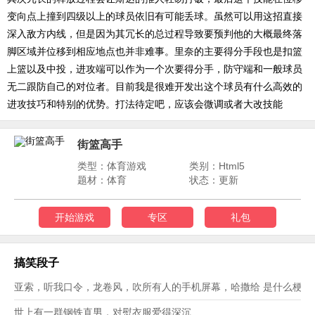
变向点上撞到四级以上的球员依旧有可能丢球。虽然可以用这招直接
深入敌方内线，但是因为其冗长的总过程导致要预判他的大概最终落
脚区域并位移到相应地点也并非难事。里奈的主要得分手段也是扣篮
上篮以及中投，进攻端可以作为一个次要得分手，防守端和一般球员
无二跟防自己的对位者。目前我是很难开发出这个球员有什么高效的
进攻技巧和特别的优势。打法待定吧，应该会微调或者大改技能
街篮高手
类型：体育游戏
类别：Html5
题材：体育
状态：更新
开始游戏
专区
礼包
搞笑段子
亚索，听我口令，龙卷风，吹所有人的手机屏幕，哈撒给 是什么梗？
世上有一群钢铁直男，对熨衣服爱得深沉