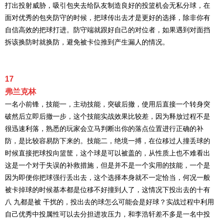
打出投射威胁，吸引包夹去给队友制造良好的投篮机会无私分球，在
面对优秀的包夹防守的时候，把球传出去才是更好的选择，除非你有
自信高效的把球打进。防守端就跟好自己的对位者，如果遇到对面挡
拆该换防时就换防，避免被卡位推到产生漏人的情况。
17
弗兰克林
一名小前锋，技能一，主动技能，突破后撤，使用后直接一个转身突
破然后立即后撤一步，这个技能实战效果比较差，因为释放过程不是
很迅速利落，熟悉的玩家会立马判断出你的落点位置进行正确的补
防，是比较容易防下来的。技能二，绝境一搏，在位移过人撞丢球的
时候直接把球投向篮筐，这个球是可以被盖的，从性质上也不难看出
这是一个对于失误的补救措施，但是并不是一个实用的技能，一个是
因为即便你把球强行丢出去，这个选择本身就不一定恰当，何况一般
被卡掉球的时候基本都是位移不好撞到人了，这情况下投出去的十有
八 九都是被 干扰的，投出去的球怎么可能会是好球？实战过程中利用
自己优秀中投属性可以去分担进攻压力，和李浩轩差不多是一名中投