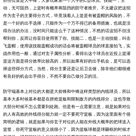
胜任位置是大中锋，大多玩家第一个入手的C型球员。技能一，主
动，无可阻挡，上篮时有概率将阻挡的防守者推开。不太建议把这招
作为玄子的主要得分方式，毕竟顶着人上篮是有被盖帽的风险的，不
是一个好的出手选择，只能作为一个万不得已的备用措施，也就是没
得办法的办法，没时间只能这么干了这种情况，不然的话这招不但没
帮到你，反而让你盲目使用害了你。技能二，也是一主动技能，叫击
飞盖帽，使用该技能盖帽成功的话会将被盖帽球员的球直接拍飞，实
战作用也一般，通过对玄子属性分析，看得出这个球员在近投上篮灌
篮这方面是得分效率比较高的，所以如果有好的出手机会，是可以选
择这些得分方式，当然，得分主要还是让后卫去做，除非他们都很难
有良好的机会出手得分，不然不要自己做分卫的活。
防守端基本上对位的大都是大前锋和中锋这样类型的内线球员，所以
基本大多时候基本都是在拼抢篮板和限制敌方的内线得分，这也导致
大部分时候不怎么需要到处跑。但是有一点需要注意，就是如果对位
的人有高效的外线得分能力就一定不要死守篮板，因为这里面有个很
简明的逻辑，就是如果与你玄子对位的人能在外线大概率的把球送入
篮筐，你死守篮板的意义就很小了，因为篮板球都是球砸框的时候才