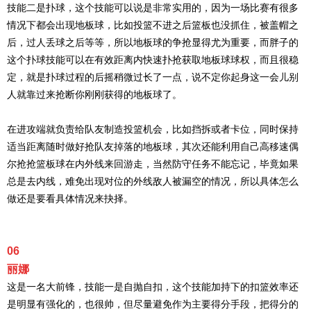
技能二是扑球，这个技能可以说是非常实用的，因为一场比赛有很多
情况下都会出现地板球，比如投篮不进之后篮板也没抓住，被盖帽之
后，过人丢球之后等等，所以地板球的争抢显得尤为重要，而胖子的
这个扑球技能可以在有效距离内快速扑抢获取地板球球权，而且很稳
定，就是扑球过程的后摇稍微过长了一点，说不定你起身这一会儿别
人就靠过来抢断你刚刚获得的地板球了。
在进攻端就负责给队友制造投篮机会，比如挡拆或者卡位，同时保持
适当距离随时做好抢队友掉落的地板球，其次还能利用自己高移速偶
尔抢抢篮板球在内外线来回游走，当然防守任务不能忘记，毕竟如果
总是去内线，难免出现对位的外线敌人被漏空的情况，所以具体怎么
做还是要看具体情况来抉择。
06
丽娜
这是一名大前锋，技能一是自抛自扣，这个技能加持下的扣篮效率还
是明显有强化的，也很帅，但尽量避免作为主要得分手段，把得分的