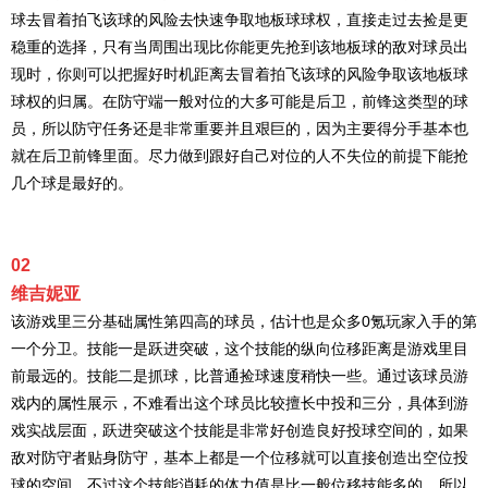
球去冒着拍飞该球的风险去快速争取地板球球权，直接走过去捡是更
稳重的选择，只有当周围出现比你能更先抢到该地板球的敌对球员出
现时，你则可以把握好时机距离去冒着拍飞该球的风险争取该地板球
球权的归属。在防守端一般对位的大多可能是后卫，前锋这类型的球
员，所以防守任务还是非常重要并且艰巨的，因为主要得分手基本也
就在后卫前锋里面。尽力做到跟好自己对位的人不失位的前提下能抢
几个球是最好的。
02
维吉妮亚
该游戏里三分基础属性第四高的球员，估计也是众多0氪玩家入手的第
一个分卫。技能一是跃进突破，这个技能的纵向位移距离是游戏里目
前最远的。技能二是抓球，比普通捡球速度稍快一些。通过该球员游
戏内的属性展示，不难看出这个球员比较擅长中投和三分，具体到游
戏实战层面，跃进突破这个技能是非常好创造良好投球空间的，如果
敌对防守者贴身防守，基本上都是一个位移就可以直接创造出空位投
球的空间，不过这个技能消耗的体力值是比一般位移技能多的，所以