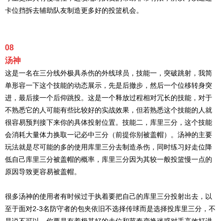
卡位挡拆去辅助队友制造更多好的投篮机会。
08
汤神
这是一名在三分线外极具杀伤的外线球员，技能一，突破跳射，我简
单形容一下这个技能的动态展示，先是后撤步，然后一个位移转身突
进，最后接一个后仰跳投。这是一个释放过程相对冗长的技能，对于
不熟悉它的人可能有些比较好的实战效果，但若熟悉这个技能的人就
很容易预判接下来你的具体投射位置。技能二，库里三分，这个技能
会消耗大量体力换取一记必中三分（前提你别被盖帽）。汤神的主要
玩法就是尽可能的多的使用库里三分去制造杀伤，同时练习好走位降
低自己库里三分被盖帽的概率，库里三分因为其较一般投篮慢一点的
原因导致更容易被盖帽。
很多汤神的使用者有时候过于执着要把自己的库里三分投射出去，以
至于面对2-3名防守者的包夹依旧不选择传球而是选择投库里三分，不