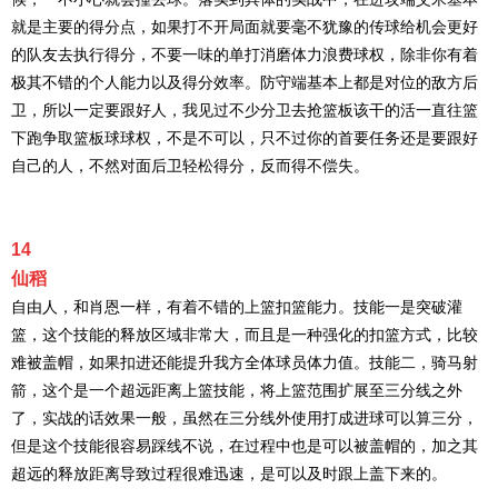
就是主要的得分点，如果打不开局面就要毫不犹豫的传球给机会更好
的队友去执行得分，不要一味的单打消磨体力浪费球权，除非你有着
极其不错的个人能力以及得分效率。防守端基本上都是对位的敌方后
卫，所以一定要跟好人，我见过不少分卫去抢篮板该干的活一直往篮
下跑争取篮板球球权，不是不可以，只不过你的首要任务还是要跟好
自己的人，不然对面后卫轻松得分，反而得不偿失。
14
仙稻
自由人，和肖恩一样，有着不错的上篮扣篮能力。技能一是突破灌
篮，这个技能的释放区域非常大，而且是一种强化的扣篮方式，比较
难被盖帽，如果扣进还能提升我方全体球员体力值。技能二，骑马射
箭，这个是一个超远距离上篮技能，将上篮范围扩展至三分线之外
了，实战的话效果一般，虽然在三分线外使用打成进球可以算三分，
但是这个技能很容易踩线不说，在过程中也是可以被盖帽的，加之其
超远的释放距离导致过程很难迅速，是可以及时跟上盖下来的。