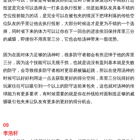
是说不可以，你要是有着极其好的走位和节奏变换迷惑对手高效打进
投篮是完全可以选择去一打多去执行投射，但是如果队友具备不错的
空位投射能力的话，是完全可以在被包夹的情况下把球利落的传给空
位队友的手里让他去执行投射，大部分时候这才是更为不错的一个选
择，同时省下来的体力可以让你在下一回合的进攻依旧保持库里三分
的威慑，即便你不用库里三分，它也会给汤神带来一股优势。
因为在面对体力足够的汤神时，很多防守者都会有所忌惮于他的库里
三分，因为这个技能可以无视干扰，也就是说没有盖到基本就是失败
的防守，会导致很多防守者相对更容易被骗起跳，所以在使用汤神的
时候可以好好利用这一点去获取更好的得分空间，库里三分玩得好的
玩家往往可以吸引到一个以上的防守这前来包夹，这也就对汤神的传
球能力有更多要求，有时候需要的就是你在外线给对面制造足够的威
慑吸引包夹来让队友有更多的更好的得分机会。
09
李浩轩