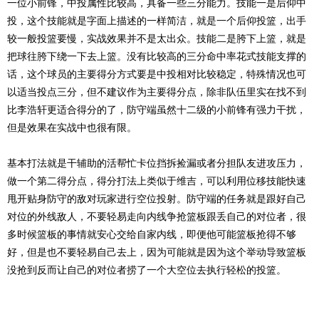
一位小前锋，中投属性比较高，具备一些三分能力。技能一是后仰中
投，这个技能就是字面上描述的一样简洁，就是一个后仰投篮，出手
较一般投篮要慢，实战效果并不是太出众。技能二是胯下上篮，就是
把球往胯下绕一下去上篮。没有比较高的三分命中率花式技能支撑的
话，这个球员的主要得分方式要是中投相对比较稳定，特殊情况也可
以适当投点三分，但不建议作为主要得分点，除非队伍里实在找不到
比李浩轩更适合得分的了，防守端虽然十二级的小前锋有强力干扰，
但是效果在实战中也很有限。
基本打法就是干辅助的活帮忙卡位挡拆捡漏或者分担队友进攻压力，
做一个第二得分点，得分打法上类似于维吉，可以利用位移技能快速
甩开贴身防守的敌对玩家进行空位投射。防守端的任务就是跟好自己
对位的外线敌人，不要轻易走向内线争抢篮板跟丢自己的对位者，很
多时候篮板的事情就安心交给自家内线，即便他可能篮板抢得不够
好，但是也不要轻易自己去上，因为可能就是因为这个举动导致篮板
没抢到反而让自己的对位者捞了一个大空位去执行轻松的投篮。