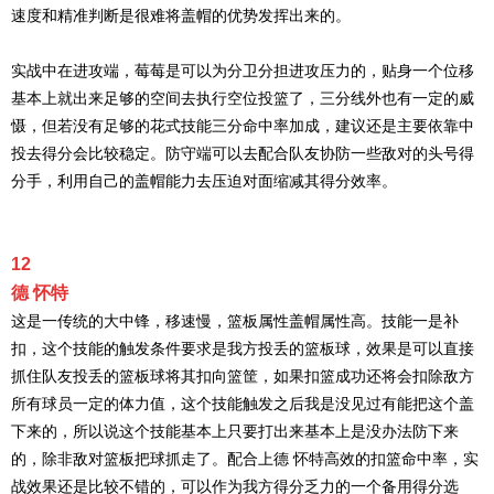
速度和精准判断是很难将盖帽的优势发挥出来的。
实战中在进攻端，莓莓是可以为分卫分担进攻压力的，贴身一个位移
基本上就出来足够的空间去执行空位投篮了，三分线外也有一定的威
慑，但若没有足够的花式技能三分命中率加成，建议还是主要依靠中
投去得分会比较稳定。防守端可以去配合队友协防一些敌对的头号得
分手，利用自己的盖帽能力去压迫对面缩减其得分效率。
12
德 怀特
这是一传统的大中锋，移速慢，篮板属性盖帽属性高。技能一是补
扣，这个技能的触发条件要求是我方投丢的篮板球，效果是可以直接
抓住队友投丢的篮板球将其扣向篮筐，如果扣篮成功还将会扣除敌方
所有球员一定的体力值，这个技能触发之后我是没见过有能把这个盖
下来的，所以说这个技能基本上只要打出来基本上是没办法防下来
的，除非敌对篮板把球抓走了。配合上德 怀特高效的扣篮命中率，实
战效果还是比较不错的，可以作为我方得分乏力的一个备用得分选