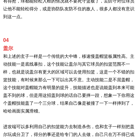
有得抢，球都能轻松入框的情况就不要死守篮板了，去防守对位球员
让他不能轻松得分，或是协防队友防不住的敌人，很多人都没有意识
到这一点。
04
盖尔
和上述的玄子一样是一个传统的大中锋，移速慢盖帽篮板属性高。主
动技能一是底线暴扣，这个技能让盖尔与其它球员的扣篮范围不一
样，也就是说盖尔有更大的区域可以去使用扣篮，这是一个不错的扣
篮技能，有时候来那么一下可以出其不意。主动技能二是不屈盖帽，
这个技能对盖帽能力有明显的提升，技能描述也是说能盖到本来可能
盖不到的球，但是用这招盖到球的话自己要摔一跤，想象一下你用这
个盖帽技能盖了一个三分球，结果自己像是被撞了一下一样摔到了，
哈哈画面实属滑稽。
进攻端可以多利用自己的扣篮能力去制造杀伤，也和玄子一样别把盖
尔玩成分卫了，得分的事还是给专门的人去做，自己只在万不得已或