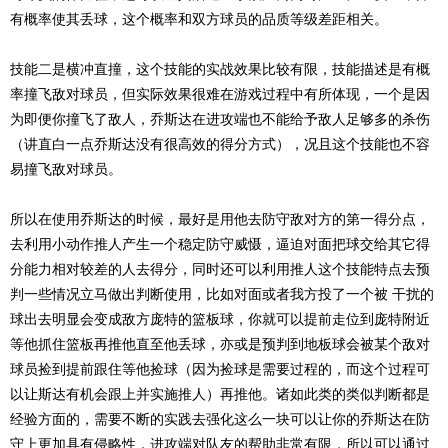
有概率使其丢球，这个概率和双方球员的品质等级差距相关。
技能二是横冲直撞，这个技能的实战效果比较有限，技能描述是有概
率撞飞敌对球员，但实际效果很难在游戏过程中有所体现，一个是因
为即便你撞飞了敌人，乔斯达在进攻端也不能给予敌人足够多的杀伤
（讲直白一点乔斯达没有很高效的得分方式），况且这个技能也不容
易撞飞敌对球员。
所以在使用乔斯达的时候，最好是用他去防守敌对方的第一得分点，
去利用小动作推人产生一个稳定防守威慑，逼迫对面把球交给其它得
分能力相对较差的人去得分，同时还可以利用推人这个技能特点去预
判一些情况立马做出判断使用，比如对面或者我方投了一个被 干扰的
球出去明显会变成敌方庞特的篮板球，你就可以提前走位到庞特附近
等他抓住篮板再推他直至他丢球，亦或是预判到地板球会被某个敌对
球员捡到提前跟住等他捡球（因为捡球是需要过程的，而这个过程可
以让斯达有机会跟上并实施推人）再推他。诸如此类的类似判断都是
经验方面的，需要不断的实践去强化这么一块可以让你的乔斯达在防
守上更加具有侵略性，进攻端对队友的帮助非常有限，所以可以通过