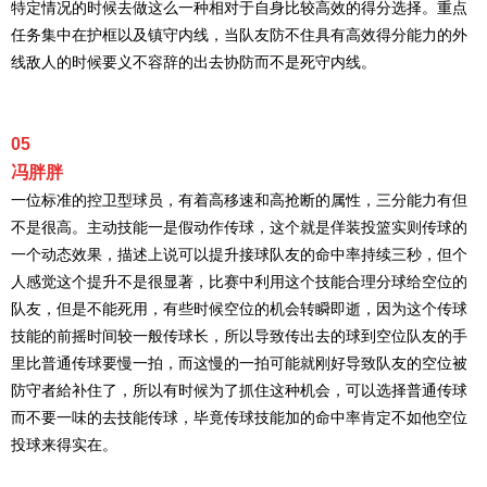
特定情况的时候去做这么一种相对于自身比较高效的得分选择。重点
任务集中在护框以及镇守内线，当队友防不住具有高效得分能力的外
线敌人的时候要义不容辞的出去协防而不是死守内线。
05
冯胖胖
一位标准的控卫型球员，有着高移速和高抢断的属性，三分能力有但
不是很高。主动技能一是假动作传球，这个就是佯装投篮实则传球的
一个动态效果，描述上说可以提升接球队友的命中率持续三秒，但个
人感觉这个提升不是很显著，比赛中利用这个技能合理分球给空位的
队友，但是不能死用，有些时候空位的机会转瞬即逝，因为这个传球
技能的前摇时间较一般传球长，所以导致传出去的球到空位队友的手
里比普通传球要慢一拍，而这慢的一拍可能就刚好导致队友的空位被
防守者給补住了，所以有时候为了抓住这种机会，可以选择普通传球
而不要一味的去技能传球，毕竟传球技能加的命中率肯定不如他空位
投球来得实在。