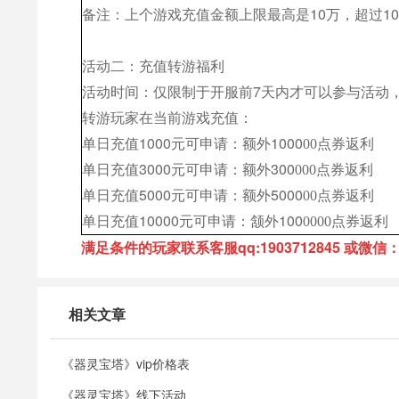
备注：上个游戏充值金额上限最高是
10万，超过1
活动二：充值转游福利
活动时间：仅限制于开服前
7天内才可以参与活动
转游玩家在当前游戏充值：
单日充值
1000元可申请：额外1000
0
0
点券
返利
单日充值
3000元可申请：额外300
0
00
点券
返利
单日充值
5000元可申请：额外5000
0
0
点券
返利
单日充值
10000元可申请：颔外100
0
000
点券
返利
满足条件的玩家联系客服qq:1903712845 或微信：q
相关文章
《器灵宝塔》vip价格表
《器灵宝塔》线下活动