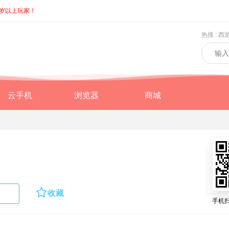
8岁以上玩家！
热搜 :
西
云手机
浏览器
商城

收藏
手机