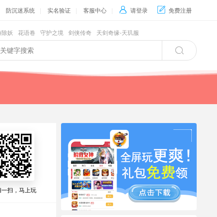
防沉迷系统
|
实名验证
|
客服中心
|

请登录

免费注册
游除妖
花语卷
守护之境
剑侠传奇
天剑奇缘-天玑服

扫一扫，马上玩