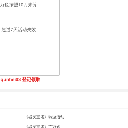
0万也按照10万来算
，超过7天活动失效
unhei03 登记领取
《器灵宝塔》转游活动
《器灵宝塔》***冠名