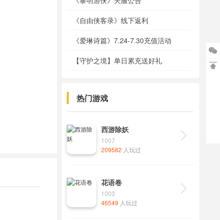
《黎明游侠》关服公告
《自由侠客录》线下返利
《爱琳诗篇》7.24-7.30充值活动

【守护之境】单日累充送好礼

热门游戏
西游除妖

1007
209582
人玩过
花语卷

1003
46549
人玩过