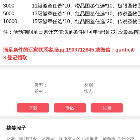
3000
11级徽章任选*10、橙品图鉴任选*10、极限圣物匣*3
5000
13级徽章任选*10、红品图鉴任选*10、传说圣物匣*3
10000
15级徽章任选*10、红品图鉴任选*20、传说圣物匣*5
注：活动期间单日累计充值满足条件即可申请领取对应最高档
满足条件的玩家联系客服qq:1903712845 或微信：qunhei0
3 登记领取
类型：
类别：
题材：
状态：
下载
专区
礼包
搞笑段子
亚索，听我口令，龙卷风，吹所有人的手机屏幕，哈撒给 是什么梗？