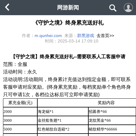
网游新闻
《守护之境》终身累充送好礼
作者：
m.qunhei.com
来源：
群黑游戏
去首页>>
时间：
2025-03-14 17:09:10
【守护之境】终身累充送好礼
--需要联系人工客服申请
范围：全服
活动时间：永久
活动说明
:活动期间，终身累计充值达到指定金额，即可联系
客服申请对应奖励。(终身累充奖励，每档奖励单个角色终身
只可申请1次，各档位达标后可立即申请奖励)
累充金额
(元)
奖励内容
2000
海龙锅
*1
招募券
*66
3000
金丝烩鱼翅
*1
龙纹黑金
*66
5000
红色铭纹自选箱
*2
铭纹精华
*66666