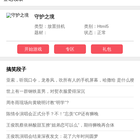
守护之境
类型：放置挂机
类别：Html5
题材：
状态：正常
开始游戏
专区
礼包
搞笑段子
亚索，听我口令，龙卷风，吹所有人的手机屏幕，哈撒给 是什么梗？
世上有一群钢铁直男，对熨衣服爱得深沉
周冬雨现场向黄晓明讨教“明学”?
陈情令演唱会正式分手？不！”忘羡“CP还有狮晚
王俊凯蔡依林酸甜互撩“姐弟恋可以么”，期待狮晚再合体
王俊凯演唱会结束深夜发文：花了六年时间圆梦