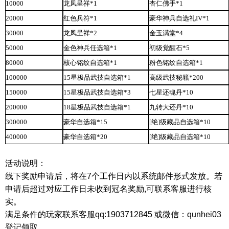
10000
龙凤呈祥
*1
杏仁佛手
*1
20000
红色兵符
*1
豪华神兵自选礼
IV*1
30000
龙凤呈祥
*2
金玉满堂
*4
50000
金色神兵任选箱
*1
初级觉醒石
*5
80000
核心铭纹自选箱
*1
粉色铭纹自选箱
*1
100000
15星极品武技自选箱*1
高级武技秘籍
*200
150000
15星极品武技自选箱*3
七星还魂丹
*10
200000
18星极品武技自选箱*1
九转大还丹
*10
300000
豪华自选箱
*15
[绝]级藏品自选箱*10
400000
豪华自选箱
*20
[绝]级藏品自选箱*10
活动说明：
线下奖励申请后，将在
7个工作日内以系统邮件形式发放。
若
申请后超过对应工作日未收到冠名奖励,可联系客服进行核
实。
满足条件的玩家联系客服qq:1903712845 或微信：qunhei03
登记领取