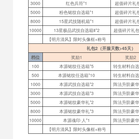
3000
红色兵符
*1
超值碎片礼
5000
粉色铭纹自选箱
*1
超值碎片礼
8000
15星武技随机箱*1
超值碎片礼
10000
13星极品武技自选箱Ⅱ*2
超值碎片礼
【明月清风】限时头像框
+称号
礼包
2（开服天数>45天）
档位
奖励
1
奖励
2
100
本源铭纹任选箱
*5
转生材料自
500
本源铭纹任选箱
*10
转生材料自
1000
本源武技自选箱
*2
阵法升阶豪
3000
本源武技自选箱
*3
阵法升阶豪
5000
本源铭纹豪华礼
*2
阵法升阶豪
8000
本源铭纹豪华礼
*3
阵法升阶豪
10000
本源魂印
·人*1
阵法升阶豪
【明月清风】限时头像框
+称号