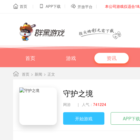
|
|
|
首页
APP下载
本公司游戏仅适合1



开放平台
首页
游戏
资讯
首页
>
新闻
>
正文
守护之境
网游
|
人气：
741224
开始游戏
APP下载