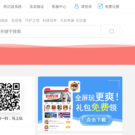
防沉迷系统
|
实名验证
|
客服中心
|

请登录

免费注册
游除妖
花语卷
守护之境
剑侠传奇
天剑奇缘-天玑服

扫一扫，马上玩