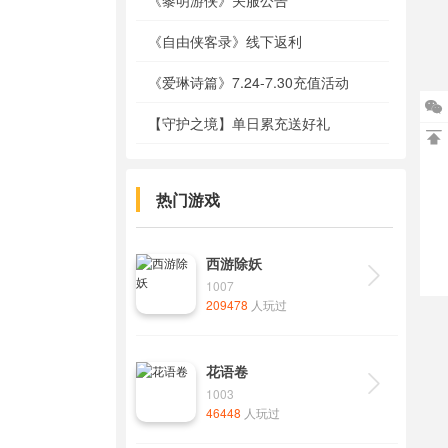
《黎明游侠》关服公告
《自由侠客录》线下返利
《爱琳诗篇》7.24-7.30充值活动

【守护之境】单日累充送好礼

热门游戏
西游除妖

1007
209478
人玩过
花语卷

1003
46448
人玩过