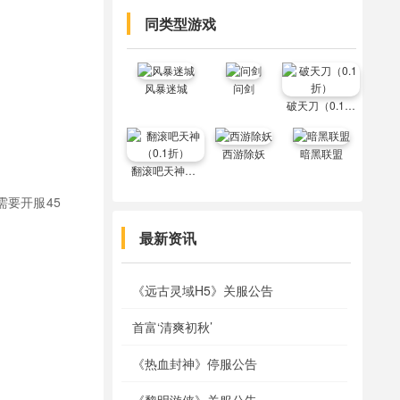
同类型游戏
风暴迷城
问剑
破天刀（0.1折）
西游除妖
暗黑联盟
翻滚吧天神（0.1折）
。
需要开服45
最新资讯
《远古灵域H5》关服公告
首富‘清爽初秋’
《热血封神》停服公告