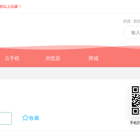
8岁以上玩家！
热搜 :
西
云手机
浏览器
商城

收藏
手机