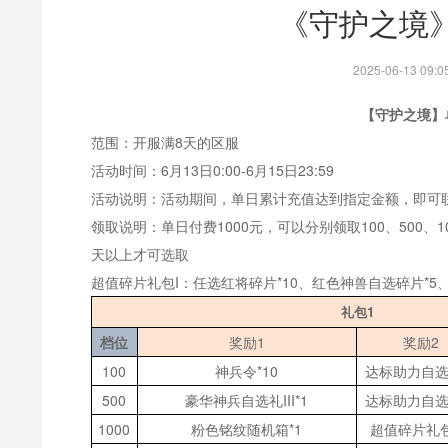
《守护之境》6
2025-06-13 0
【守护之境】
范围：开服满
8天
的区服
活动时间：6月13日0:00-6月15日23:59
活动说明：活动期间，单日累计充值达到指定金额，即可
领取说明：单日付费
1000元，可以分别领取100、500
天以上才可选取
超值碎片礼包
I：任选红将碎片*10、红色神兽自选碎片*5
礼包
1
档位
奖励
1
奖励
2
100
神兵令
*10
达标助力自
500
豪华神兵自选礼
III*1
达标助力自
1000
粉色铭纹随机箱
*1
超值碎片礼