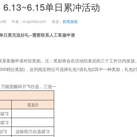
.13~6.15单日累冲活动
9:05:46 作者：m.qunhei.com 来源：
群黑游戏
单日累充送好礼
--需要联系人工客服申请
联系客服申请对应奖励。注：奖励将会在活动结束后的三个工作日内发放
、1000档位奖励)，达到指定档位可选择礼包1或礼包2其中一种奖励，礼包2
、万能觉醒碎片*5任选，三选一
奖励
3
选箱
*2
选箱
*2
包
I*2
达标助力自选箱
*2