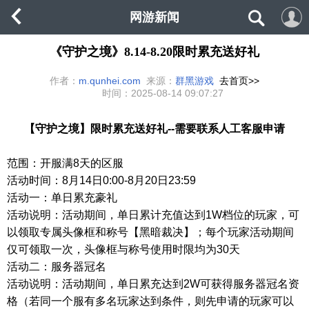
网游新闻
《守护之境》8.14-8.20限时累充送好礼
作者：
m.qunhei.com
来源：
群黑游戏
去首页>>
时间：
2025-08-14 09:07:27
【守护之境】限时累充送好礼
--需要联系人工客服申请
范围：开服满
8天
的区服
活动时间：8月14日0:00-8月20日23:59
活动一：单日累充豪礼
活动说明：活动期间，单日累计充值达到
1W档位的玩家，可
以领取专属头像框和称号【黑暗裁决】；每个玩家活动期间
仅可领取一次，头像框与称号使用时限均为30天
活动二：服务器冠名
活动说明：
活动期间，单日累充达到
2W可获得服务器冠名资
格（若同一个服有多名玩家达到条件，则先申请的玩家可以