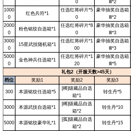
0
Ⅲ*2
1000
任选红将碎片
*5
豪华抽奖自选箱
红色兵符
*1
0
0
Ⅲ*2
2000
任选红将碎片
*8
豪华抽奖自选箱
粉色铭纹自选箱
*1
0
0
Ⅲ*3
3000
任选红将碎片
*1
豪华抽奖自选箱
15星武技随机箱*1
0
00
Ⅲ*3
5000
任选红将碎片
*1
豪华抽奖自选箱
金色神兵任选箱
*1
0
20
Ⅲ*5
礼包
2（开服天数>45天）
档位
奖励
1
奖励
2
奖励
3
[稀]级藏品自选
300
本源铭纹任选箱
*5
转生丹
*5
箱*1
[稀]级藏品自选
3000
本源武技自选箱
*1
转生丹
*10
箱*2
[孤]级藏品自选
5000
本源铭纹豪华礼
*1
转生丹
*15
箱*2