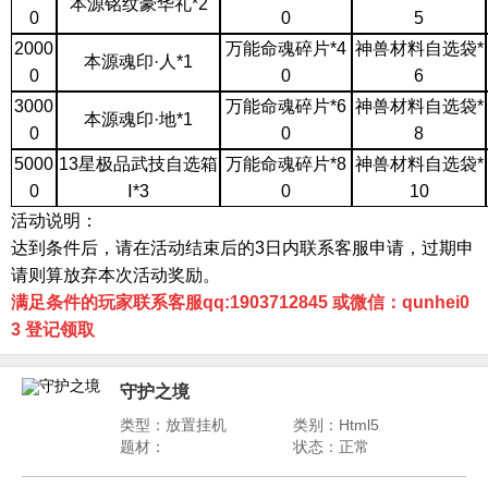
本源铭纹豪华礼
*2
0
0
5
2000
万能命魂碎片
*4
神兽材料自选袋
*
本源魂印
·人*1
0
0
6
3000
万能命魂碎片
*6
神兽材料自选袋
*
本源魂印
·地*1
0
0
8
5000
13星极品武技自选箱
万能命魂碎片
*8
神兽材料自选袋
*
0
Ⅰ*3
0
10
活动说明：
达到条件后，请在活动结束后的
3日内联系客服申请，过期申
请则算放弃本次活动奖励。
满足条件的玩家联系客服qq:1903712845 或微信：qunhei0
3 登记领取
守护之境
类型：放置挂机
类别：Html5
题材：
状态：正常