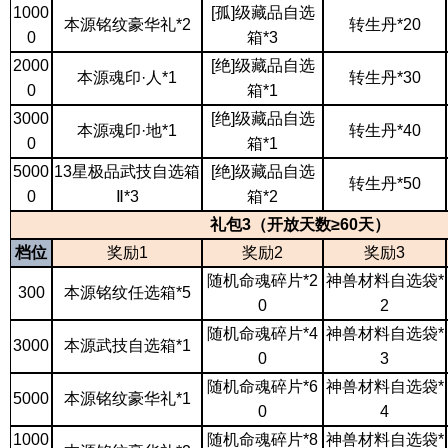
1000
[孤]级藏品自选
本源铭纹豪华礼
*2
转生丹
*20
0
箱*3
2000
[绝]级藏品自选
本源魂印
·人*1
转生丹
*30
0
箱*1
3000
[绝]级藏品自选
本源魂印
·地*1
转生丹
*40
0
箱*1
5000
13星极品武技自选箱
[绝]级藏品自选
转生丹
*50
0
Ⅱ*3
箱*2
礼包
3（开放天数≥60天）
档位
奖励
1
奖励
2
奖励
3
随机命魂碎片
*2
神兽材料自选袋
*
300
本源铭纹任选箱
*5
0
2
随机命魂碎片
*4
神兽材料自选袋
*
3000
本源武技自选箱
*1
0
3
随机命魂碎片
*6
神兽材料自选袋
*
5000
本源铭纹豪华礼
*1
0
4
1000
随机命魂碎片
*8
神兽材料自选袋
*