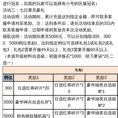
进行冠名，后面的玩家可以选择有小号的区服冠名）
活动三：七日累充豪礼
活动说明：活动期间，累计充值达到指定金额，即可联系客
服申请对应奖励。注：达到条件后，请在活动结束后的
3日内
联系客服申请，过期申请则算放弃本次活动奖励。
领取说明：活动期间累充
5000元，可以分别领取300、300
0、5000档位奖励)，达到指定档位可选择礼包1或礼包2或礼
包3，礼包2需要开服45天以上，礼包3需要开服60天以上
（
本源升级材料自选箱：初级淬炼石
*1000、研习要诀*20 二
选一
）
礼包
1
档位
奖励
1
奖励
2
奖励
3
任选红将碎片
*1
豪华抽奖自选箱
300
任选红将碎片
*20
0
Ⅲ*1
任选红将碎片
*2
豪华抽奖自选箱
3000
豪华神兵自选礼
III*1
0
Ⅲ*2
任选红将碎片
*3
豪华抽奖自选箱
5000
粉色铭纹随机箱
*1