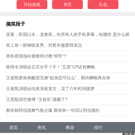
开始游戏
专区
礼包
搞笑段子
亚索，听我口令，龙卷风，吹所有人的手机屏幕，哈撒给 是什么梗？
世上有一群钢铁直男，对熨衣服爱得深沉
周冬雨现场向黄晓明讨教“明学”?
陈情令演唱会正式分手？不！”忘羡“CP还有狮晚
王俊凯蔡依林酸甜互撩“姐弟恋可以么”，期待狮晚再合体
王俊凯演唱会结束深夜发文：花了六年时间圆梦
王思聪清空微博 “王校长”退圈了?
蔡依林阿信跳舞气氛火爆 蔡依林一句话让阿信脸红
首页
资讯
网游
排行
存卡