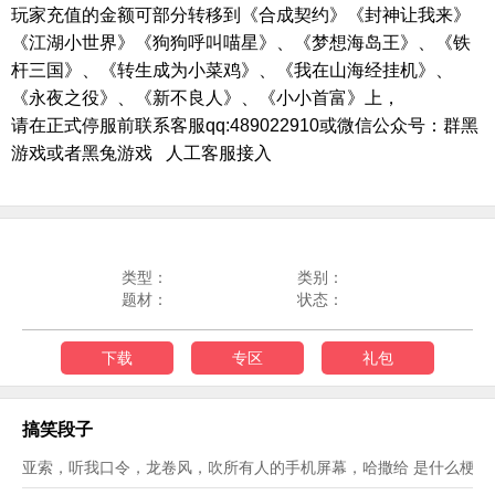
玩家充值的金额可部分转移到《合成契约》《封神让我来》
《江湖小世界》《狗狗呼叫喵星》、《梦想海岛王》、《铁
杆三国》、《转生成为小菜鸡》、《我在山海经挂机》、
《永夜之役》、《新不良人》、《小小首富》上，
请在正式停服前联系客服qq:489022910或微信公众号：群黑
游戏或者黑兔游戏 人工客服接入
类型：
类别：
题材：
状态：
下载
专区
礼包
搞笑段子
亚索，听我口令，龙卷风，吹所有人的手机屏幕，哈撒给 是什么梗？