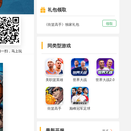
礼包领取

领取
《街篮高手》独家礼包
同类型游戏
扫一扫，马上玩
美职篮英雄
世界大战
世界大战2.0
街篮高手
巅峰冠军足球
最新开服
更多