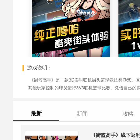
游戏说明：
《街篮高手》是一款3D实时联机街头篮球竞技类游戏。
其他玩家控制的球员进行3V3联机篮球比赛。凭借自己的
最新
新闻
攻略
《街篮高手》线下返