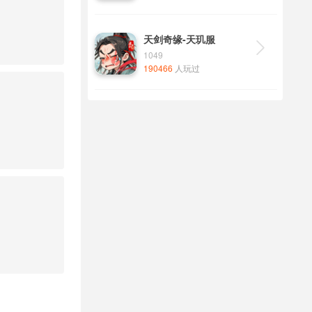
天剑奇缘-天玑服

1049
190466
人玩过