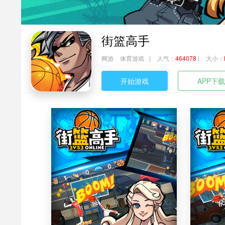
街篮高手
网游
体育游戏
|
人气：
464078
|
大小：
开始游戏
APP下载