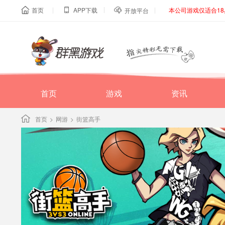
|
|
|
首页
APP下载
本公司游戏仅适合1



开放平台
首页
游戏
资讯
首页
>
网游
>
街篮高手