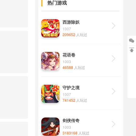
热门游戏
西游除妖

1007
209652
人玩过


花语卷

1003
46588
人玩过
守护之境

1007
741452
人玩过
剑侠传奇

1003
3183168
人玩过