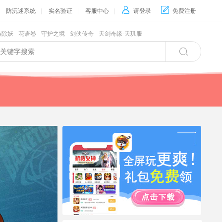
防沉迷系统
|
实名验证
|
客服中心
|

请登录

免费注册
游除妖
花语卷
守护之境
剑侠传奇
天剑奇缘-天玑服
