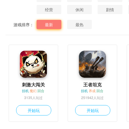
经营
休闲
剧情
游戏排序：
最新
最热
刺激大闯关
王者坦克
挂机
魔幻
回合
挂机
养成
回合
3135人玩过
251942人玩过
开始玩
开始玩