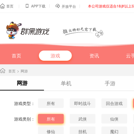
|
|
|
首页
APP下载
本公司游戏仅适合18岁以上



开放平台
首页
游戏
资讯
云
首页
>
网游
网游
单机
手游
游戏类型：
所有
即时战斗
回合游戏
游戏类别：
所有
武侠
仙侠
修仙
挂机
魔幻