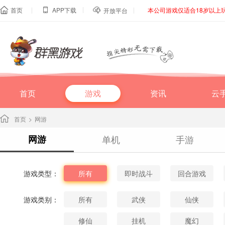
|
|
|
首页
APP下载
本公司游戏仅适合18岁以上



开放平台
首页
游戏
资讯
云
首页
>
网游
网游
单机
手游
游戏类型：
所有
即时战斗
回合游戏
游戏类别：
所有
武侠
仙侠
修仙
挂机
魔幻