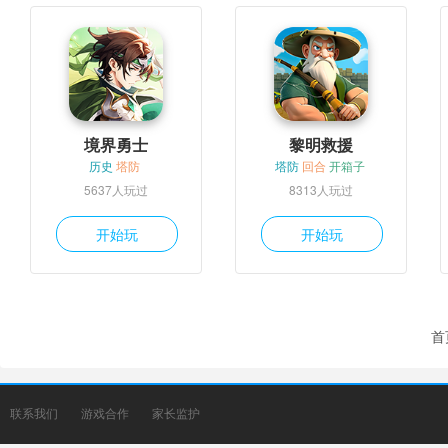
境界勇士
黎明救援
历史
塔防
塔防
回合
开箱子
5637人玩过
8313人玩过
开始玩
开始玩
首
联系我们
游戏合作
家长监护